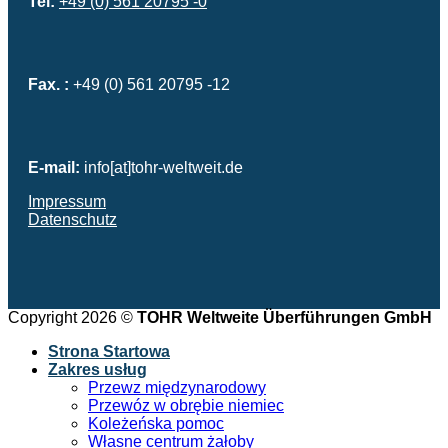
Tel:
+49 (0) 561 20795 -0
Fax. :
+49 (0) 561 20795 -12
E-mail:
info[at]tohr-weltweit.de
Impressum
Datenschutz
Copyright 2026 ©
TOHR Weltweite Überführungen GmbH
Strona Startowa
Zakres usług
Przewz międzynarodowy
Przewóz w obrębie niemiec
Koleżeńska pomoc
Własne centrum żałoby