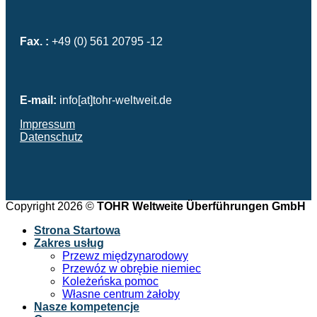
Fax. :
+49 (0) 561 20795 -12
E-mail:
info[at]tohr-weltweit.de
Impressum
Datenschutz
Copyright 2026 ©
TOHR Weltweite Überführungen GmbH
Strona Startowa
Zakres usług
Przewz międzynarodowy
Przewóz w obrębie niemiec
Koleżeńska pomoc
Własne centrum żałoby
Nasze kompetencje