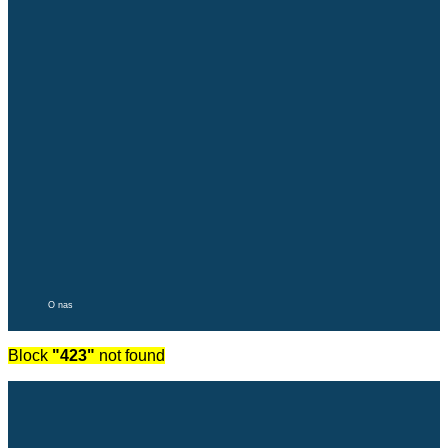
O nas
Block
"423"
not found