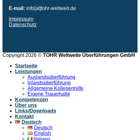
E-mail:
info[at]tohr-weltweit.de
Impressum
Datenschutz
Copyright 2026 ©
TOHR Weltweite Überführungen GmbH
Startseite
Leistungen
Auslandsüberführung
Inlandsüberführung
Allgemeine Kollegenhilfe
Eigene Trauerhalle
Kompetenzen
Über uns
Links/Downloads
Kontakt
Deutsch
Deutsch
English
Italiano