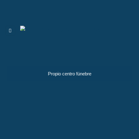
Skip
to
content
Propio centro fúnebre